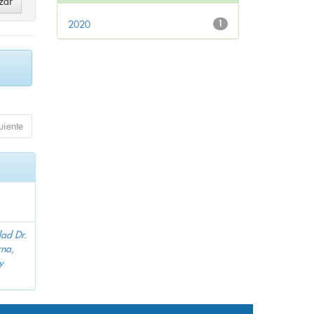
2020
1
uiente
dad Dr.
na,
y