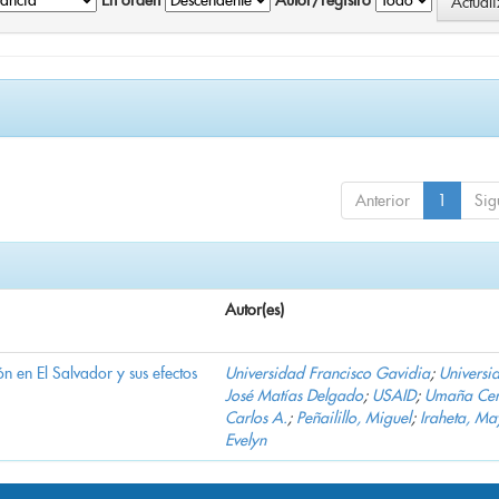
En orden
Autor/registro
Anterior
1
Sig
Autor(es)
n en El Salvador y sus efectos
Universidad Francisco Gavidia
;
Universi
José Matías Delgado
;
USAID
;
Umaña Cer
Carlos A.
;
Peñailillo, Miguel
;
Iraheta, Ma
Evelyn