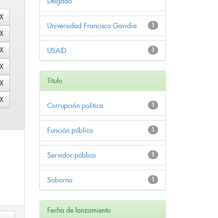
Delgado
Universidad Francisco Gavidia
1
USAID
1
Título
Corrupción política
1
Función pública
1
Servidor público
1
Soborno
1
Fecha de lanzamiento