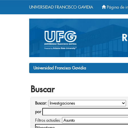
UNIVERSIDAD FRANCISCO GAVIDIA
Página de in
Skip
navigation
Universidad Francisco Gavidia
Buscar
Buscar:
por
Filtros actuales: