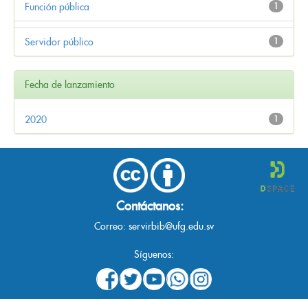
Función pública
1
Servidor público
1
Fecha de lanzamiento
2020
1
Contáctanos:
Correo:
servirbib@ufg.edu.sv
Síguenos: