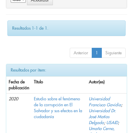
Resultados 1-1 de 1.
Anterior
1
Siguiente
Resultados por ítem:
Fecha de
Título
Autor(es)
publicación
2020
Estudio sobre el fenómeno
Universidad
de la corrupción en El
Francisco Gavidia
;
Salvador y sus efectos en la
Universidad Dr.
ciudadanía
José Matías
Delgado
;
USAID
;
Umaña Cerna,