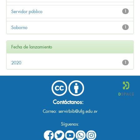
Servidor público
1
Soborno
1
Fecha de lanzamiento
2020
1
Contáctanos:
Correo:
servirbib@ufg.edu.sv
Síguenos: