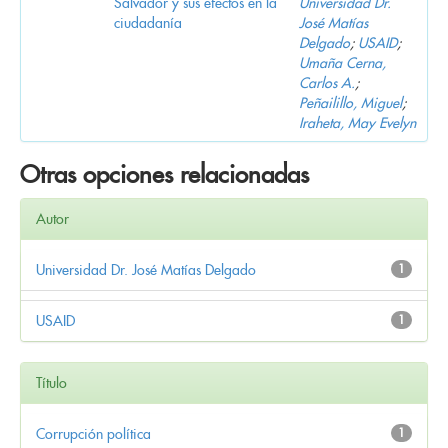
Salvador y sus efectos en la
Universidad Dr.
ciudadanía
José Matías
Delgado
;
USAID
;
Umaña Cerna,
Carlos A.
;
Peñailillo, Miguel
;
Iraheta, May Evelyn
Otras opciones relacionadas
Autor
Universidad Dr. José Matías Delgado
1
USAID
1
Título
Corrupción política
1