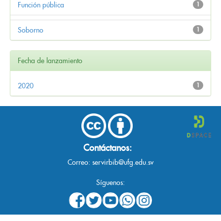
Función pública
1
Soborno
1
Fecha de lanzamiento
2020
1
Contáctanos:
Correo:
servirbib@ufg.edu.sv
Síguenos: