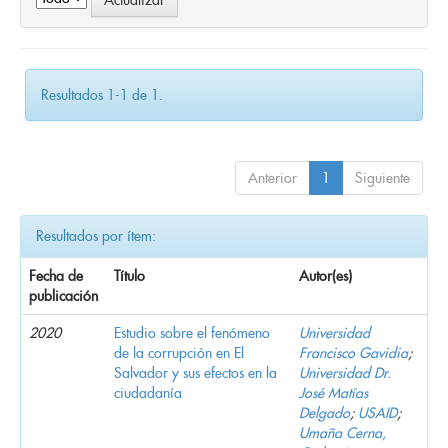
Resultados 1-1 de 1.
Anterior
1
Siguiente
Resultados por ítem:
Fecha de
Título
Autor(es)
publicación
2020
Estudio sobre el fenómeno
Universidad
de la corrupción en El
Francisco Gavidia
;
Salvador y sus efectos en la
Universidad Dr.
ciudadanía
José Matías
Delgado
;
USAID
;
Umaña Cerna,