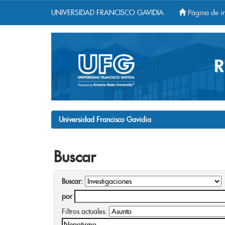
UNIVERSIDAD FRANCISCO GAVIDIA
Página de in
Skip
navigation
Universidad Francisco Gavidia
Buscar
Buscar:
por
Filtros actuales: