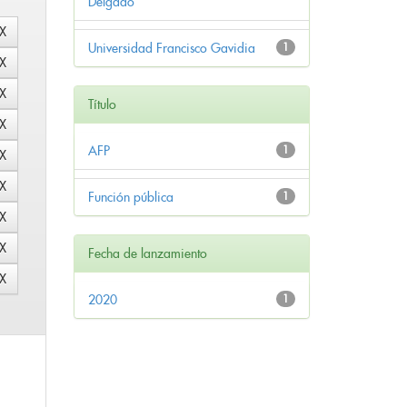
Delgado
Universidad Francisco Gavidia
1
Título
AFP
1
Función pública
1
Fecha de lanzamiento
2020
1