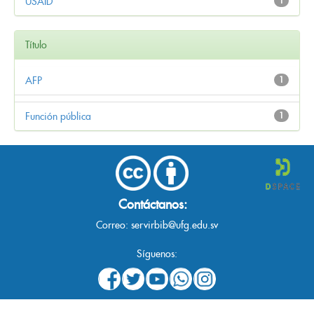
USAID
1
Título
AFP
1
Función pública
1
Contáctanos:
Correo:
servirbib@ufg.edu.sv
Síguenos: