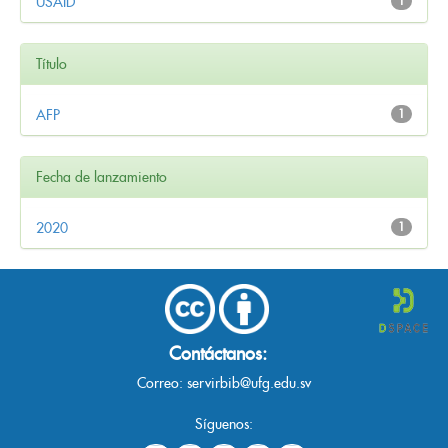
USAID
1
Título
AFP
1
Fecha de lanzamiento
2020
1
Contáctanos:
Correo:
servirbib@ufg.edu.sv
Síguenos: