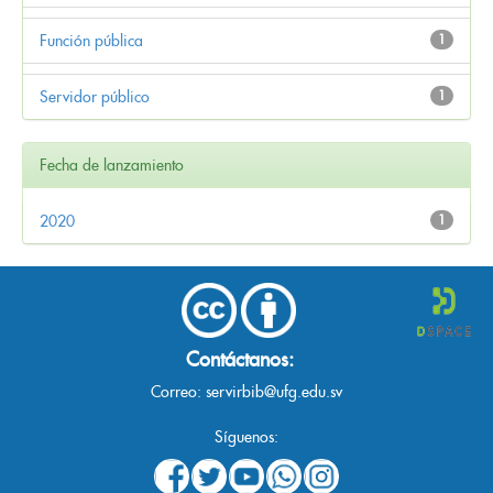
Función pública
1
Servidor público
1
Fecha de lanzamiento
2020
1
Contáctanos:
Correo:
servirbib@ufg.edu.sv
Síguenos: