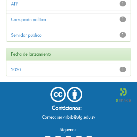
AFP
1
Corrupción política
1
Servidor público
1
Fecha de lanzamiento
2020
1
Contáctanos:
Correo:
servirbib@ufg.edu.sv
Síguenos: