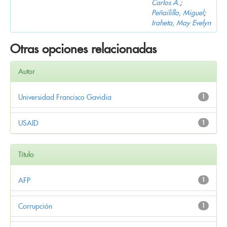
Carlos A.
;
Peñailillo, Miguel
;
Iraheta, May Evelyn
Otras opciones relacionadas
Autor
Universidad Francisco Gavidia
1
USAID
1
Título
AFP
1
Corrupción
1