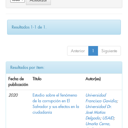
Resultados 1-1 de 1.
Anterior
1
Siguiente
Resultados por ítem:
Fecha de
Título
Autor(es)
publicación
2020
Estudio sobre el fenómeno
Universidad
de la corrupción en El
Francisco Gavidia
;
Salvador y sus efectos en la
Universidad Dr.
ciudadanía
José Matías
Delgado
;
USAID
;
Umaña Cerna,