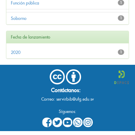
Función pública
1
Soborno
1
Fecha de lanzamiento
2020
1
Contáctanos:
Correo:
servirbib@ufg.edu.sv
Síguenos: