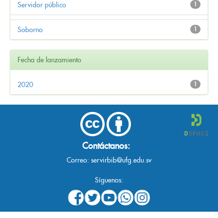
Servidor público
1
Soborno
1
Fecha de lanzamiento
2020
1
Contáctanos:
Correo:
servirbib@ufg.edu.sv
Síguenos: