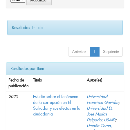
Resultados 1-1 de 1.
Anterior
1
Siguiente
Resultados por ítem:
Fecha de
Título
Autor(es)
publicación
2020
Estudio sobre el fenómeno
Universidad
de la corrupción en El
Francisco Gavidia
;
Salvador y sus efectos en la
Universidad Dr.
ciudadanía
José Matías
Delgado
;
USAID
;
Umaña Cerna,