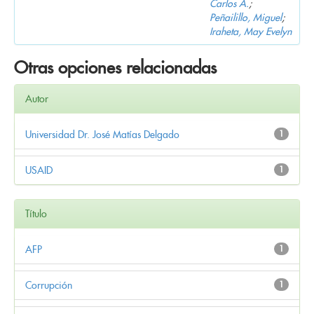
Carlos A.
;
Peñailillo, Miguel
;
Iraheta, May Evelyn
Otras opciones relacionadas
Autor
Universidad Dr. José Matías Delgado
1
USAID
1
Título
AFP
1
Corrupción
1