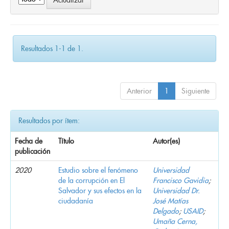
Resultados 1-1 de 1.
Anterior
1
Siguiente
Resultados por ítem:
Fecha de
Título
Autor(es)
publicación
2020
Estudio sobre el fenómeno
Universidad
de la corrupción en El
Francisco Gavidia
;
Salvador y sus efectos en la
Universidad Dr.
ciudadanía
José Matías
Delgado
;
USAID
;
Umaña Cerna,