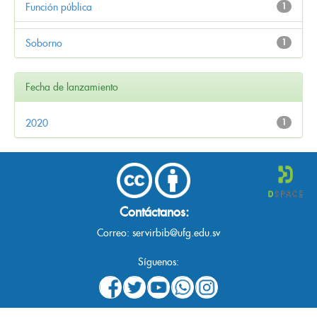
Función pública
1
Soborno
1
Fecha de lanzamiento
2020
1
Contáctanos:
Correo:
servirbib@ufg.edu.sv
Síguenos: