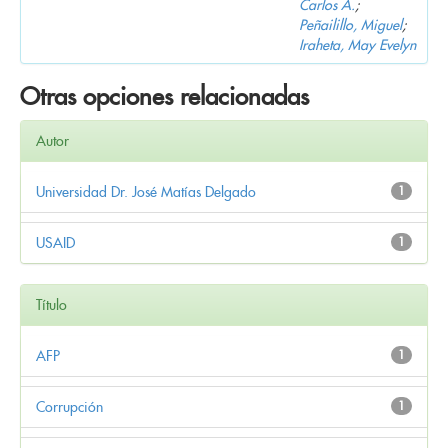
Carlos A.
;
Peñailillo, Miguel
;
Iraheta, May Evelyn
Otras opciones relacionadas
Autor
Universidad Dr. José Matías Delgado
1
USAID
1
Título
AFP
1
Corrupción
1