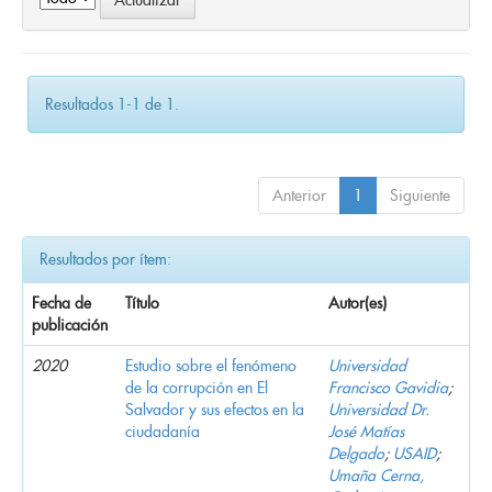
Resultados 1-1 de 1.
Anterior
1
Siguiente
Resultados por ítem:
Fecha de
Título
Autor(es)
publicación
2020
Estudio sobre el fenómeno
Universidad
de la corrupción en El
Francisco Gavidia
;
Salvador y sus efectos en la
Universidad Dr.
ciudadanía
José Matías
Delgado
;
USAID
;
Umaña Cerna,