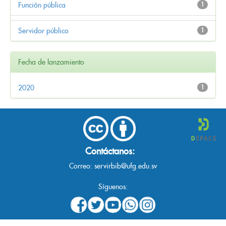
Función pública
1
Servidor público
1
Fecha de lanzamiento
2020
1
Contáctanos:
Correo:
servirbib@ufg.edu.sv
Síguenos: