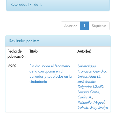
Resultados 1-1 de 1.
Anterior
1
Siguiente
Resultados por ítem:
Fecha de
Título
Autor(es)
publicación
2020
Estudio sobre el fenómeno
Universidad
de la corrupción en El
Francisco Gavidia
;
Salvador y sus efectos en la
Universidad Dr.
ciudadanía
José Matías
Delgado
;
USAID
;
Umaña Cerna,
Carlos A.
;
Peñailillo, Miguel
;
Iraheta, May Evelyn