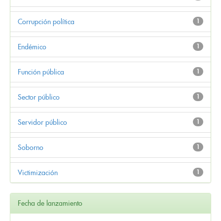
Corrupción política
1
Endémico
1
Función pública
1
Sector público
1
Servidor público
1
Soborno
1
Victimización
1
Fecha de lanzamiento