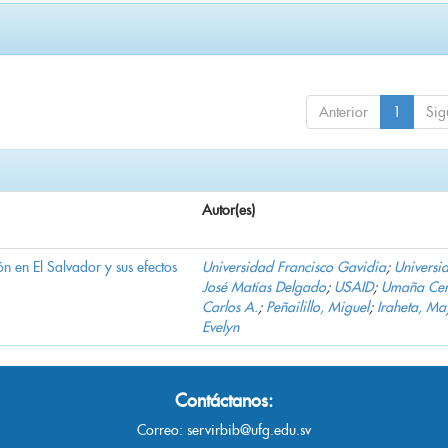
Anterior
1
Sig
Autor(es)
n en El Salvador y sus efectos
Universidad Francisco Gavidia
;
Universi
José Matías Delgado
;
USAID
;
Umaña Cer
Carlos A.
;
Peñailillo, Miguel
;
Iraheta, Ma
Evelyn
Contáctanos:
Correo:
servirbib@ufg.edu.sv