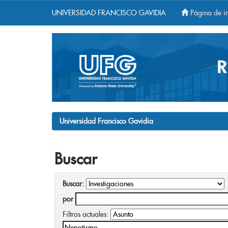
UNIVERSIDAD FRANCISCO GAVIDIA
Página de in
Skip
navigation
Universidad Francisco Gavidia
Buscar
Buscar:
por
Filtros actuales: