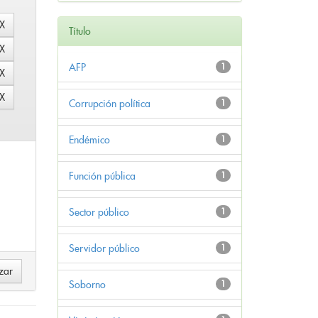
Título
AFP
1
Corrupción política
1
Endémico
1
Función pública
1
Sector público
1
Servidor público
1
Soborno
1