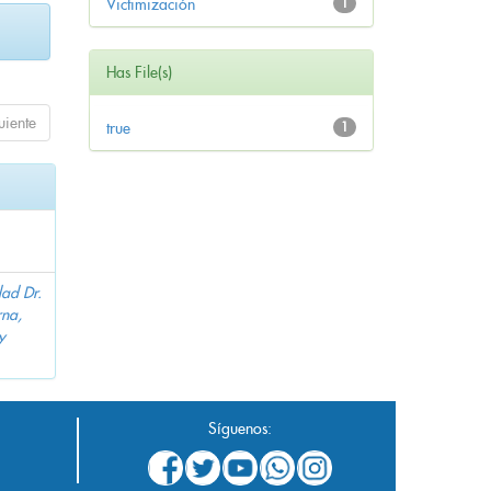
Victimización
1
Has File(s)
uiente
true
1
dad Dr.
na,
y
Síguenos: