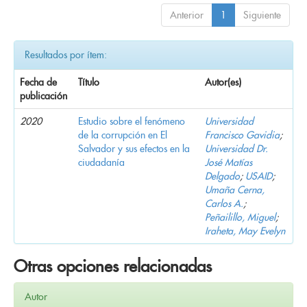
Anterior
1
Siguiente
Resultados por ítem:
Fecha de
Título
Autor(es)
publicación
2020
Estudio sobre el fenómeno
Universidad
de la corrupción en El
Francisco Gavidia
;
Salvador y sus efectos en la
Universidad Dr.
ciudadanía
José Matías
Delgado
;
USAID
;
Umaña Cerna,
Carlos A.
;
Peñailillo, Miguel
;
Iraheta, May Evelyn
Otras opciones relacionadas
Autor