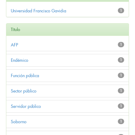
Universidad Francisco Gavidia
1
Título
AFP
1
Endémico
1
Función pública
1
Sector público
1
Servidor público
1
Soborno
1