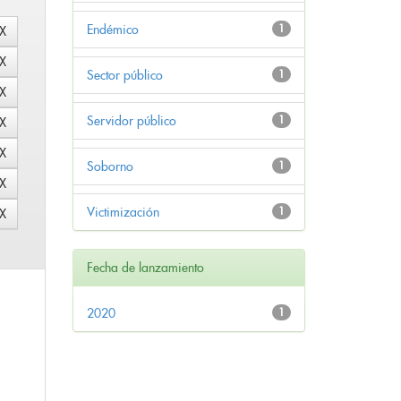
Endémico
1
Sector público
1
Servidor público
1
Soborno
1
Victimización
1
Fecha de lanzamiento
2020
1