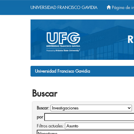
UNIVERSIDAD FRANCISCO GAVIDIA
Página de in
Skip
navigation
Universidad Francisco Gavidia
Buscar
Buscar:
por
Filtros actuales: