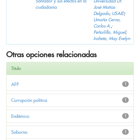
Salvador y sus efectos en la
Universidad Dr.
ciudadanía
José Matías
Delgado
;
USAID
;
Umaña Cerna,
Carlos A.
;
Peñailillo, Miguel
;
Iraheta, May Evelyn
Otras opciones relacionadas
Título
AFP
1
Corrupción política
1
Endémico
1
Soborno
1