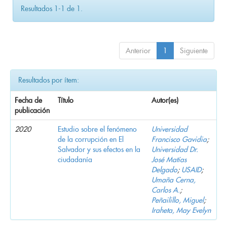
Resultados 1-1 de 1.
Anterior
1
Siguiente
Resultados por ítem:
Fecha de
Título
Autor(es)
publicación
2020
Estudio sobre el fenómeno
Universidad
de la corrupción en El
Francisco Gavidia
;
Salvador y sus efectos en la
Universidad Dr.
ciudadanía
José Matías
Delgado
;
USAID
;
Umaña Cerna,
Carlos A.
;
Peñailillo, Miguel
;
Iraheta, May Evelyn