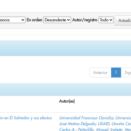
En orden
Autor/registro
Anterior
1
Sig
Autor(es)
n en El Salvador y sus efectos
Universidad Francisco Gavidia
;
Universi
José Matías Delgado
;
USAID
;
Umaña Cer
Carlos A.
;
Peñailillo, Miguel
;
Iraheta, Ma