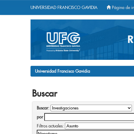
UNIVERSIDAD FRANCISCO GAVIDIA
Página de in
Skip
navigation
Universidad Francisco Gavidia
Buscar
Buscar:
por
Filtros actuales: