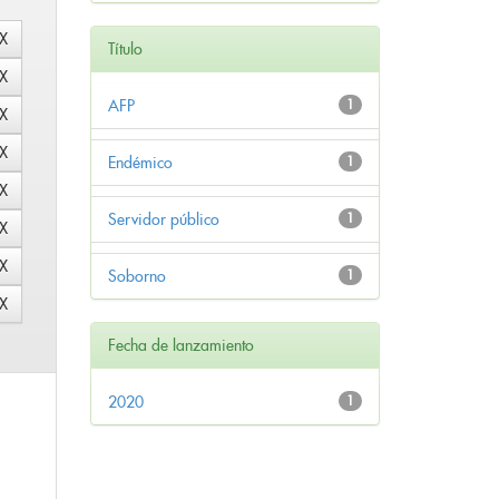
Título
AFP
1
Endémico
1
Servidor público
1
Soborno
1
Fecha de lanzamiento
2020
1