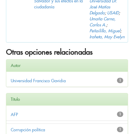
Salvador y sus efectos en la
Universidad Dr.
ciudadanía
José Matías
Delgado
;
USAID
;
Umaña Cerna,
Carlos A.
;
Peñailillo, Miguel
;
Iraheta, May Evelyn
Otras opciones relacionadas
Autor
Universidad Francisco Gavidia
1
Título
AFP
1
Corrupción política
1