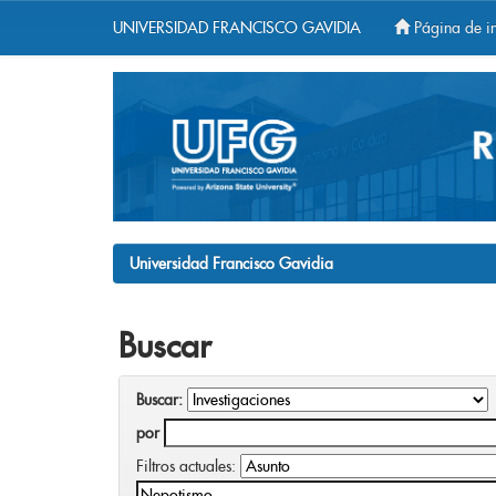
UNIVERSIDAD FRANCISCO GAVIDIA
Página de in
Skip
navigation
Universidad Francisco Gavidia
Buscar
Buscar:
por
Filtros actuales: