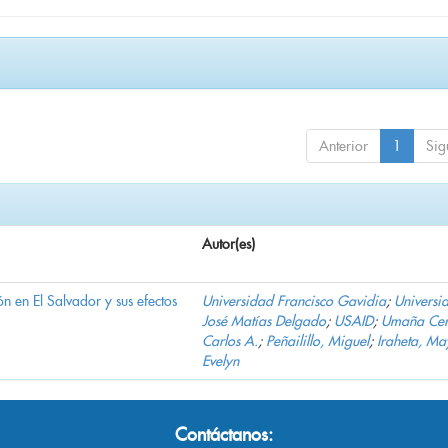
Anterior
1
Sig
Autor(es)
n en El Salvador y sus efectos
Universidad Francisco Gavidia
;
Universi
José Matías Delgado
;
USAID
;
Umaña Cer
Carlos A.
;
Peñailillo, Miguel
;
Iraheta, Ma
Evelyn
Contáctanos: