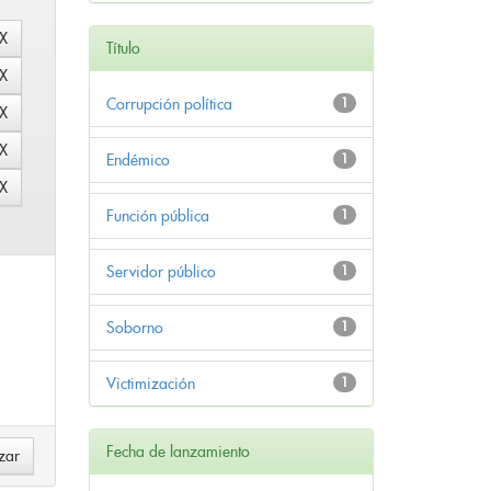
Título
Corrupción política
1
Endémico
1
Función pública
1
Servidor público
1
Soborno
1
Victimización
1
Fecha de lanzamiento