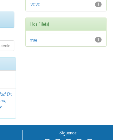
2020
1
Has File(s)
true
1
uiente
dad Dr.
na,
y
Síguenos: