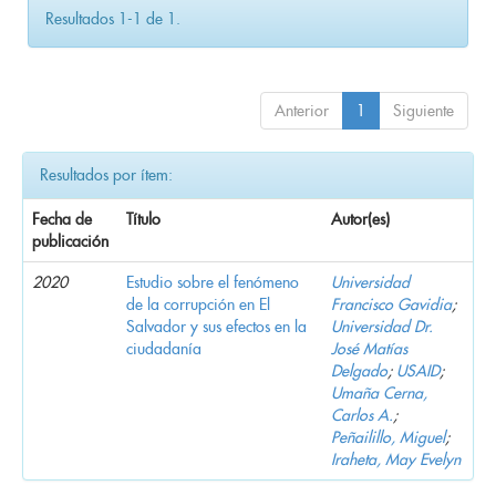
Resultados 1-1 de 1.
Anterior
1
Siguiente
Resultados por ítem:
Fecha de
Título
Autor(es)
publicación
2020
Estudio sobre el fenómeno
Universidad
de la corrupción en El
Francisco Gavidia
;
Salvador y sus efectos en la
Universidad Dr.
ciudadanía
José Matías
Delgado
;
USAID
;
Umaña Cerna,
Carlos A.
;
Peñailillo, Miguel
;
Iraheta, May Evelyn