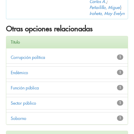
Carlos A.
;
Peñailillo, Miguel
;
Iraheta, May Evelyn
Otras opciones relacionadas
Título
Corrupción política
1
Endémico
1
Función pública
1
Sector público
1
Soborno
1