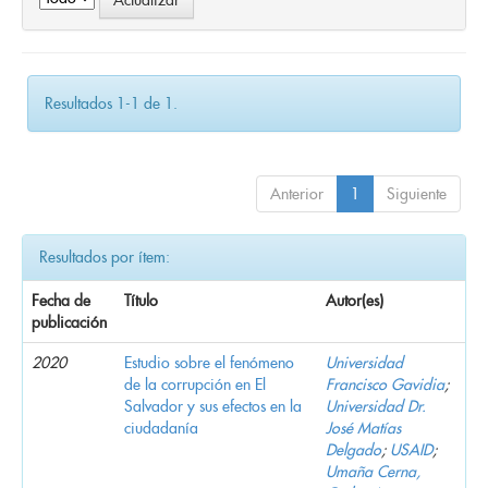
Resultados 1-1 de 1.
Anterior
1
Siguiente
Resultados por ítem:
Fecha de
Título
Autor(es)
publicación
2020
Estudio sobre el fenómeno
Universidad
de la corrupción en El
Francisco Gavidia
;
Salvador y sus efectos en la
Universidad Dr.
ciudadanía
José Matías
Delgado
;
USAID
;
Umaña Cerna,