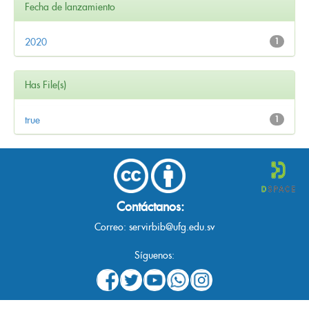
Fecha de lanzamiento
2020
1
Has File(s)
true
1
Contáctanos:
Correo:
servirbib@ufg.edu.sv
Síguenos: