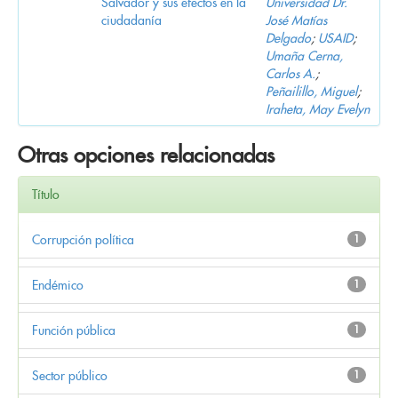
Salvador y sus efectos en la
Universidad Dr.
ciudadanía
José Matías
Delgado
;
USAID
;
Umaña Cerna,
Carlos A.
;
Peñailillo, Miguel
;
Iraheta, May Evelyn
Otras opciones relacionadas
Título
Corrupción política
1
Endémico
1
Función pública
1
Sector público
1