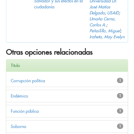
Salvador y sus efectos en la
Universidad Dr.
ciudadanía
José Matías
Delgado
;
USAID
;
Umaña Cerna,
Carlos A.
;
Peñailillo, Miguel
;
Iraheta, May Evelyn
Otras opciones relacionadas
Título
Corrupción política
1
Endémico
1
Función pública
1
Soborno
1