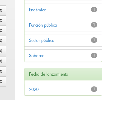
Endémico
1
Función pública
1
Sector público
1
Soborno
1
Fecha de lanzamiento
2020
1