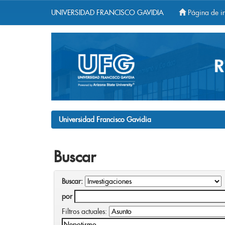
UNIVERSIDAD FRANCISCO GAVIDIA
Página de in
Skip
navigation
Universidad Francisco Gavidia
Buscar
Buscar:
por
Filtros actuales: