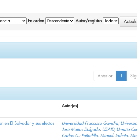
En orden
Autor/registro
Anterior
1
Sig
Autor(es)
n en El Salvador y sus efectos
Universidad Francisco Gavidia
;
Universi
José Matías Delgado
;
USAID
;
Umaña Cer
Carlos A.
;
Peñailillo, Miguel
;
Iraheta, Ma