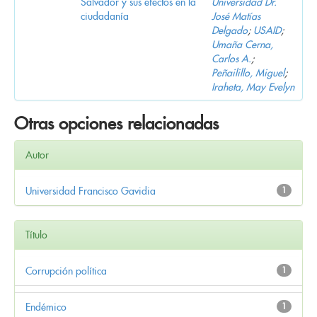
Salvador y sus efectos en la
Universidad Dr.
ciudadanía
José Matías
Delgado
;
USAID
;
Umaña Cerna,
Carlos A.
;
Peñailillo, Miguel
;
Iraheta, May Evelyn
Otras opciones relacionadas
Autor
Universidad Francisco Gavidia
1
Título
Corrupción política
1
Endémico
1