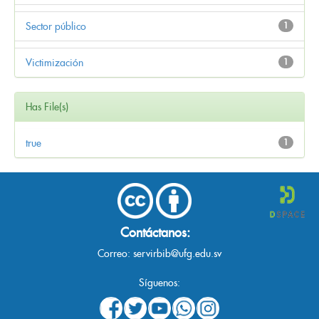
Sector público
1
Victimización
1
Has File(s)
true
1
Contáctanos:
Correo:
servirbib@ufg.edu.sv
Síguenos: