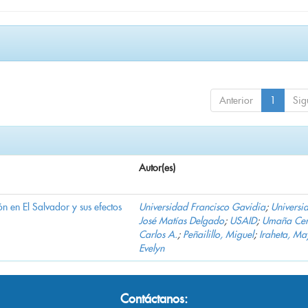
Anterior
1
Sig
Autor(es)
n en El Salvador y sus efectos
Universidad Francisco Gavidia
;
Universi
José Matías Delgado
;
USAID
;
Umaña Cer
Carlos A.
;
Peñailillo, Miguel
;
Iraheta, Ma
Evelyn
Contáctanos: