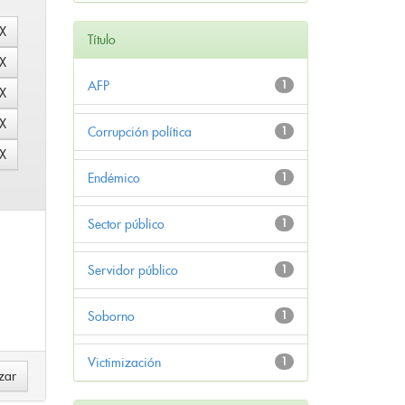
Título
AFP
1
Corrupción política
1
Endémico
1
Sector público
1
Servidor público
1
Soborno
1
Victimización
1