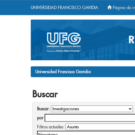
UNIVERSIDAD FRANCISCO GAVIDIA
Página de in
Skip
navigation
Universidad Francisco Gavidia
Buscar
Buscar:
por
Filtros actuales: