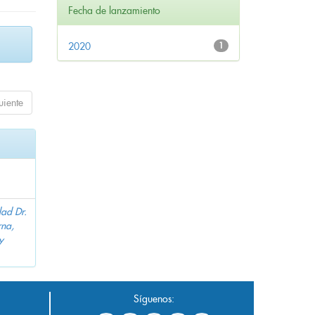
Fecha de lanzamiento
2020
1
uiente
dad Dr.
na,
y
Síguenos: