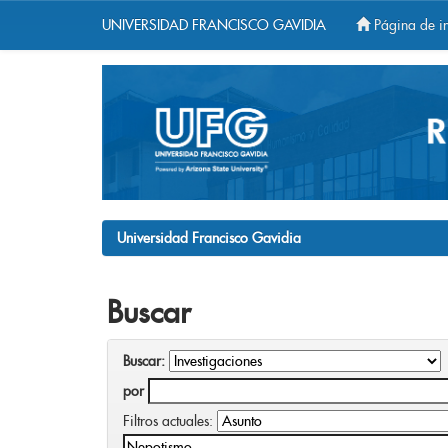
UNIVERSIDAD FRANCISCO GAVIDIA
Página de in
Skip
navigation
Universidad Francisco Gavidia
Buscar
Buscar:
por
Filtros actuales: