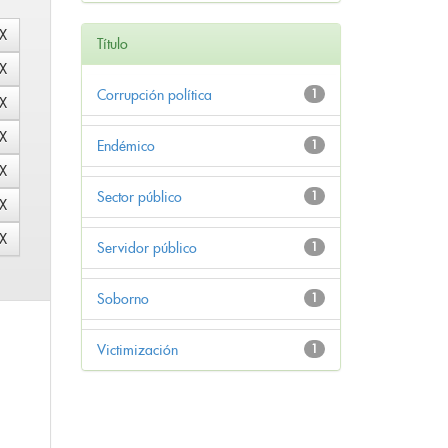
Título
Corrupción política
1
Endémico
1
Sector público
1
Servidor público
1
Soborno
1
Victimización
1