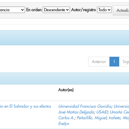
En orden
Autor/registro
Anterior
1
Sig
Autor(es)
n en El Salvador y sus efectos
Universidad Francisco Gavidia
;
Universi
José Matías Delgado
;
USAID
;
Umaña Cer
Carlos A.
;
Peñailillo, Miguel
;
Iraheta, Ma
Evelyn