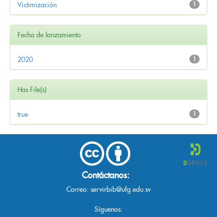
Victimización
1
Fecha de lanzamiento
2020
1
Has File(s)
true
1
Contáctanos:
Correo:
servirbib@ufg.edu.sv
Síguenos: