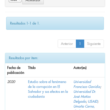
Resultados 1-1 de 1.
Anterior
1
Siguiente
Resultados por ítem:
Fecha de
Título
Autor(es)
publicación
2020
Estudio sobre el fenómeno
Universidad
de la corrupción en El
Francisco Gavidia
;
Salvador y sus efectos en la
Universidad Dr.
ciudadanía
José Matías
Delgado
;
USAID
;
Umaña Cerna,