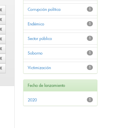
Corrupción política
1
Endémico
1
Sector público
1
Soborno
1
Victimización
1
Fecha de lanzamiento
2020
1