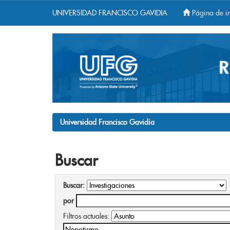
UNIVERSIDAD FRANCISCO GAVIDIA
Página de in
Skip
navigation
Universidad Francisco Gavidia
Buscar
Buscar:
por
Filtros actuales: