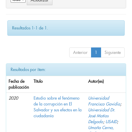
Resultados 1-1 de 1.
Anterior
1
Siguiente
Resultados por ítem:
Fecha de
Título
Autor(es)
publicación
2020
Estudio sobre el fenómeno
Universidad
de la corrupción en El
Francisco Gavidia
;
Salvador y sus efectos en la
Universidad Dr.
ciudadanía
José Matías
Delgado
;
USAID
;
Umaña Cerna,