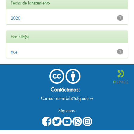
Fecha de lanzamiento
2020
1
Has File(s)
true
1
Contáctanos:
Correo:
servirbib@ufg.edu.sv
Síguenos: