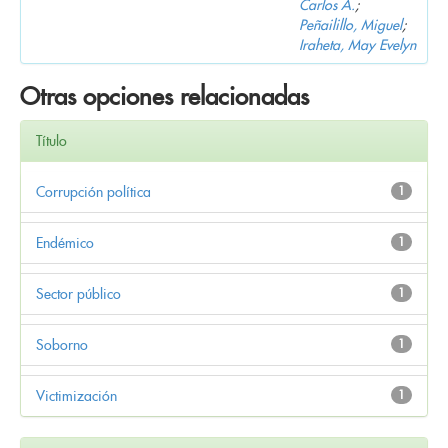
Carlos A.
;
Peñailillo, Miguel
;
Iraheta, May Evelyn
Otras opciones relacionadas
Título
Corrupción política
1
Endémico
1
Sector público
1
Soborno
1
Victimización
1