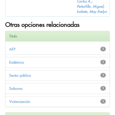
Carlos A.
;
Peñailillo, Miguel
;
Iraheta, May Evelyn
Otras opciones relacionadas
Título
AFP
1
Endémico
1
Sector público
1
Soborno
1
Victimización
1