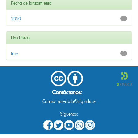
Fecha de lanzamiento
2020
1
Has File(s)
true
1
Contáctanos:
Correo:
servirbib@ufg.edu.sv
Síguenos: