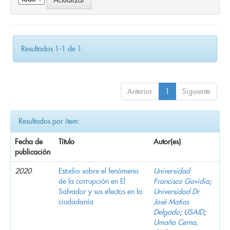
Resultados 1-1 de 1.
Anterior
1
Siguiente
Resultados por ítem:
Fecha de
Título
Autor(es)
publicación
2020
Estudio sobre el fenómeno
Universidad
de la corrupción en El
Francisco Gavidia
;
Salvador y sus efectos en la
Universidad Dr.
ciudadanía
José Matías
Delgado
;
USAID
;
Umaña Cerna,