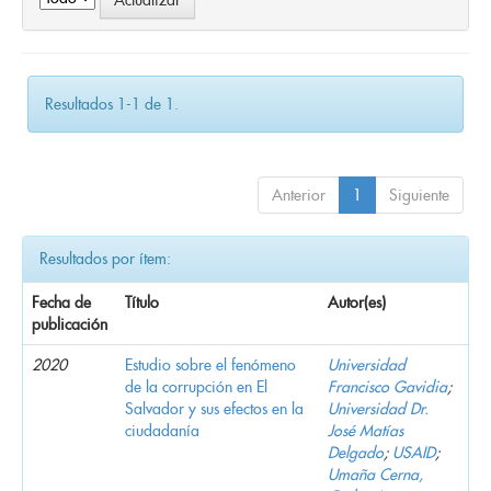
Resultados 1-1 de 1.
Anterior
1
Siguiente
Resultados por ítem:
Fecha de
Título
Autor(es)
publicación
2020
Estudio sobre el fenómeno
Universidad
de la corrupción en El
Francisco Gavidia
;
Salvador y sus efectos en la
Universidad Dr.
ciudadanía
José Matías
Delgado
;
USAID
;
Umaña Cerna,