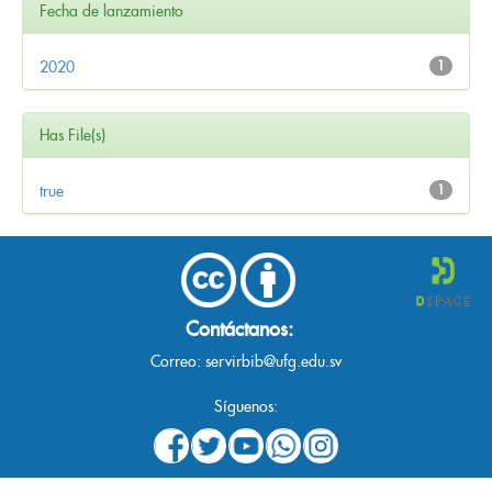
Fecha de lanzamiento
2020
1
Has File(s)
true
1
Contáctanos:
Correo:
servirbib@ufg.edu.sv
Síguenos: