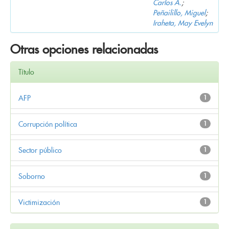
Carlos A.
;
Peñailillo, Miguel
;
Iraheta, May Evelyn
Otras opciones relacionadas
Título
AFP
1
Corrupción política
1
Sector público
1
Soborno
1
Victimización
1