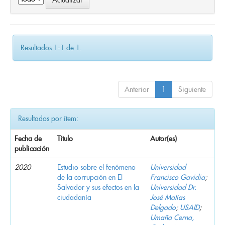
Resultados 1-1 de 1.
Anterior
1
Siguiente
Resultados por ítem:
Fecha de
Título
Autor(es)
publicación
2020
Estudio sobre el fenómeno
Universidad
de la corrupción en El
Francisco Gavidia
;
Salvador y sus efectos en la
Universidad Dr.
ciudadanía
José Matías
Delgado
;
USAID
;
Umaña Cerna,