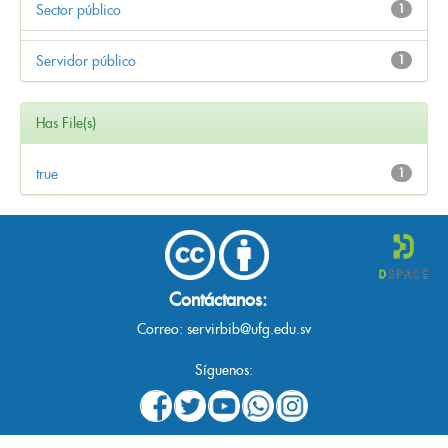
Sector público
1
Servidor público
1
Has File(s)
true
1
Contáctanos:
Correo:
servirbib@ufg.edu.sv
Síguenos: