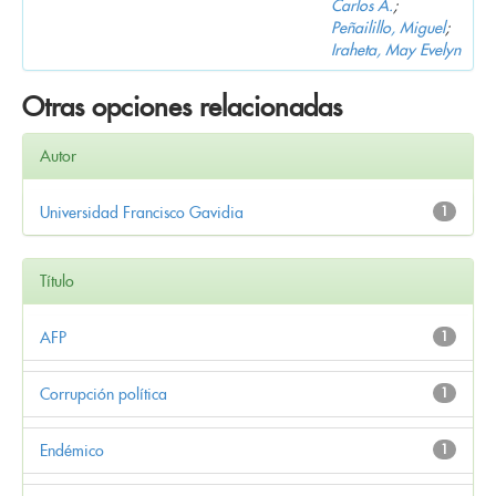
Carlos A.
;
Peñailillo, Miguel
;
Iraheta, May Evelyn
Otras opciones relacionadas
Autor
Universidad Francisco Gavidia
1
Título
AFP
1
Corrupción política
1
Endémico
1