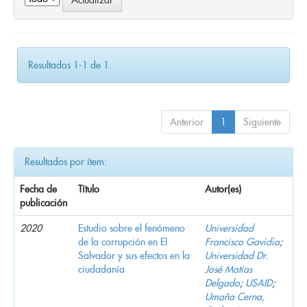
Resultados 1-1 de 1.
Anterior
1
Siguiente
Resultados por ítem:
Fecha de
Título
Autor(es)
publicación
2020
Estudio sobre el fenómeno
Universidad
de la corrupción en El
Francisco Gavidia
;
Salvador y sus efectos en la
Universidad Dr.
ciudadanía
José Matías
Delgado
;
USAID
;
Umaña Cerna,