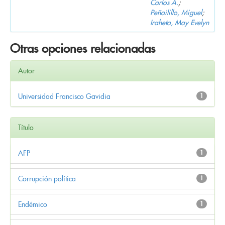
Carlos A.
;
Peñailillo, Miguel
;
Iraheta, May Evelyn
Otras opciones relacionadas
Autor
Universidad Francisco Gavidia
1
Título
AFP
1
Corrupción política
1
Endémico
1