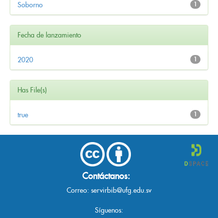
Soborno
1
Fecha de lanzamiento
2020
1
Has File(s)
true
1
Contáctanos:
Correo:
servirbib@ufg.edu.sv
Síguenos: