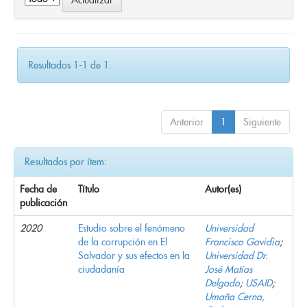
Resultados 1-1 de 1.
Anterior
1
Siguiente
Resultados por ítem:
Fecha de
Título
Autor(es)
publicación
2020
Estudio sobre el fenómeno
Universidad
de la corrupción en El
Francisco Gavidia
;
Salvador y sus efectos en la
Universidad Dr.
ciudadanía
José Matías
Delgado
;
USAID
;
Umaña Cerna,