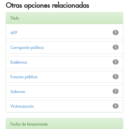
Otras opciones relacionadas
Título
AFP
1
Corrupción política
1
Endémico
1
Función pública
1
Soborno
1
Victimización
1
Fecha de lanzamiento