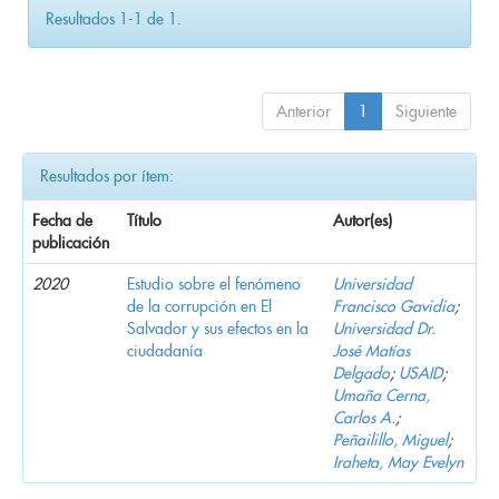
Resultados 1-1 de 1.
Anterior
1
Siguiente
Resultados por ítem:
Fecha de
Título
Autor(es)
publicación
2020
Estudio sobre el fenómeno
Universidad
de la corrupción en El
Francisco Gavidia
;
Salvador y sus efectos en la
Universidad Dr.
ciudadanía
José Matías
Delgado
;
USAID
;
Umaña Cerna,
Carlos A.
;
Peñailillo, Miguel
;
Iraheta, May Evelyn