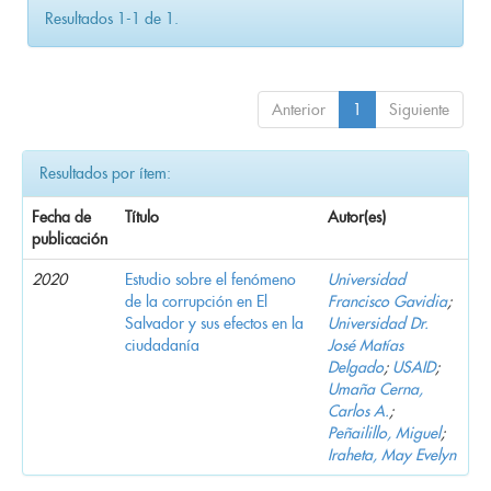
Resultados 1-1 de 1.
Anterior
1
Siguiente
Resultados por ítem:
Fecha de
Título
Autor(es)
publicación
2020
Estudio sobre el fenómeno
Universidad
de la corrupción en El
Francisco Gavidia
;
Salvador y sus efectos en la
Universidad Dr.
ciudadanía
José Matías
Delgado
;
USAID
;
Umaña Cerna,
Carlos A.
;
Peñailillo, Miguel
;
Iraheta, May Evelyn