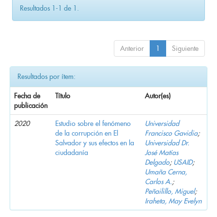
Resultados 1-1 de 1.
Anterior
1
Siguiente
Resultados por ítem:
Fecha de
Título
Autor(es)
publicación
2020
Estudio sobre el fenómeno
Universidad
de la corrupción en El
Francisco Gavidia
;
Salvador y sus efectos en la
Universidad Dr.
ciudadanía
José Matías
Delgado
;
USAID
;
Umaña Cerna,
Carlos A.
;
Peñailillo, Miguel
;
Iraheta, May Evelyn