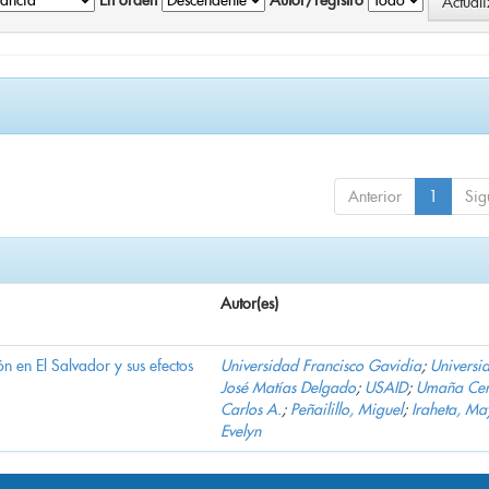
En orden
Autor/registro
Anterior
1
Sig
Autor(es)
n en El Salvador y sus efectos
Universidad Francisco Gavidia
;
Universi
José Matías Delgado
;
USAID
;
Umaña Cer
Carlos A.
;
Peñailillo, Miguel
;
Iraheta, Ma
Evelyn