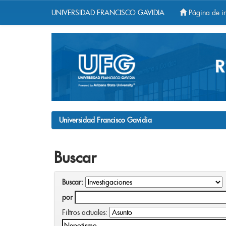
UNIVERSIDAD FRANCISCO GAVIDIA
Página de in
Skip
navigation
Universidad Francisco Gavidia
Buscar
Buscar:
por
Filtros actuales: