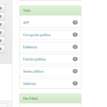
Título
AFP
1
Corrupción política
1
Endémico
1
Función pública
1
Sector público
1
Soborno
1
Has File(s)