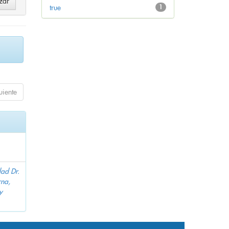
true
1
uiente
dad Dr.
na,
y