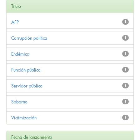
Título
AFP
1
Corrupción política
1
Endémico
1
Función pública
1
Servidor público
1
Soborno
1
Victimización
1
Fecha de lanzamiento