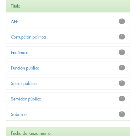
Título
AFP
1
Corrupción política
1
Endémico
1
Función pública
1
Sector público
1
Servidor público
1
Soborno
1
Fecha de lanzamiento