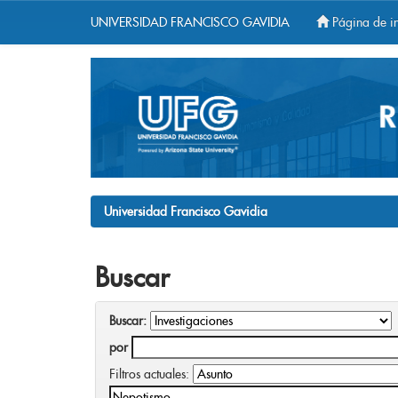
UNIVERSIDAD FRANCISCO GAVIDIA
Página de in
Skip
navigation
Universidad Francisco Gavidia
Buscar
Buscar:
por
Filtros actuales: