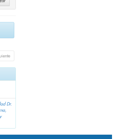
uiente
dad Dr.
na,
y