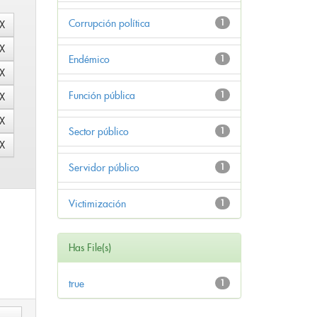
Corrupción política
1
Endémico
1
Función pública
1
Sector público
1
Servidor público
1
Victimización
1
Has File(s)
true
1