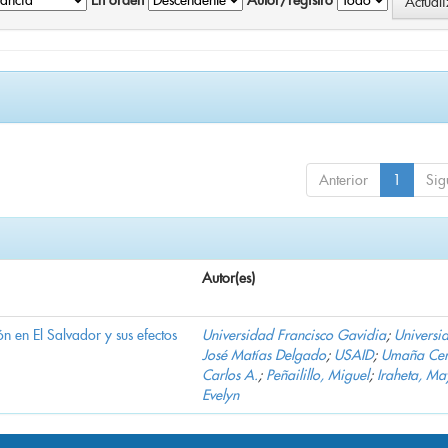
En orden
Autor/registro
Anterior
1
Sig
Autor(es)
n en El Salvador y sus efectos
Universidad Francisco Gavidia
;
Universi
José Matías Delgado
;
USAID
;
Umaña Cer
Carlos A.
;
Peñailillo, Miguel
;
Iraheta, Ma
Evelyn