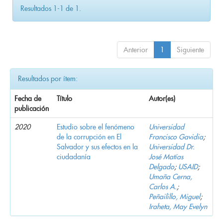
Resultados 1-1 de 1.
Anterior
1
Siguiente
Resultados por ítem:
Fecha de
Título
Autor(es)
publicación
2020
Estudio sobre el fenómeno
Universidad
de la corrupción en El
Francisco Gavidia
;
Salvador y sus efectos en la
Universidad Dr.
ciudadanía
José Matías
Delgado
;
USAID
;
Umaña Cerna,
Carlos A.
;
Peñailillo, Miguel
;
Iraheta, May Evelyn