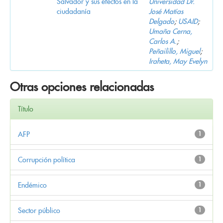
Salvador y sus efectos en la
Universidad Dr.
ciudadanía
José Matías
Delgado
;
USAID
;
Umaña Cerna,
Carlos A.
;
Peñailillo, Miguel
;
Iraheta, May Evelyn
Otras opciones relacionadas
Título
AFP
1
Corrupción política
1
Endémico
1
Sector público
1