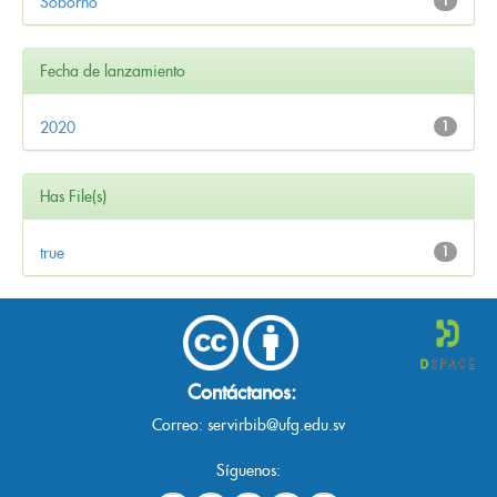
Soborno
1
Fecha de lanzamiento
2020
1
Has File(s)
true
1
Contáctanos:
Correo:
servirbib@ufg.edu.sv
Síguenos: