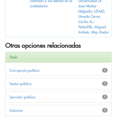
Salvador y sus efectos en la
Universidad Dr.
ciudadanía
José Matías
Delgado
;
USAID
;
Umaña Cerna,
Carlos A.
;
Peñailillo, Miguel
;
Iraheta, May Evelyn
Otras opciones relacionadas
Título
Corrupción política
1
Sector público
1
Servidor público
1
Soborno
1